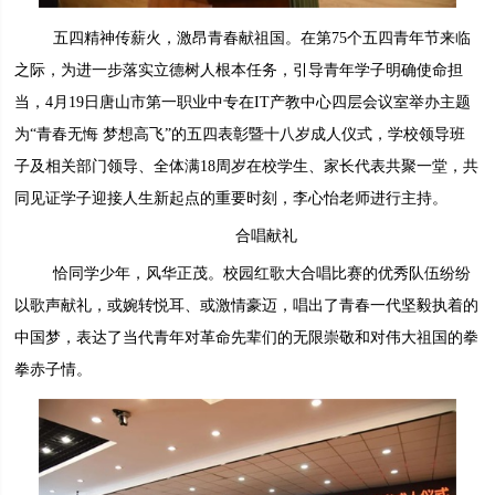
五四精神传薪火，激昂青春献祖国。在第75个五四青年节来临
之际，为进一步落实立德树人根本任务，引导青年学子明确使命担
当，4月19日唐山市第一职业中专在IT产教中心四层会议室举办主题
为“青春无悔 梦想高飞”的五四表彰暨十八岁成人仪式，学校领导班
子及相关部门领导、全体满18周岁在校学生、家长代表共聚一堂，共
同见证学子迎接人生新起点的重要时刻，李心怡老师进行主持。
合唱献礼
恰同学少年，风华正茂。校园红歌大合唱比赛的优秀队伍纷纷
以歌声献礼，或婉转悦耳、或激情豪迈，唱出了青春一代坚毅执着的
中国梦，表达了当代青年对革命先辈们的无限崇敬和对伟大祖国的拳
拳赤子情。