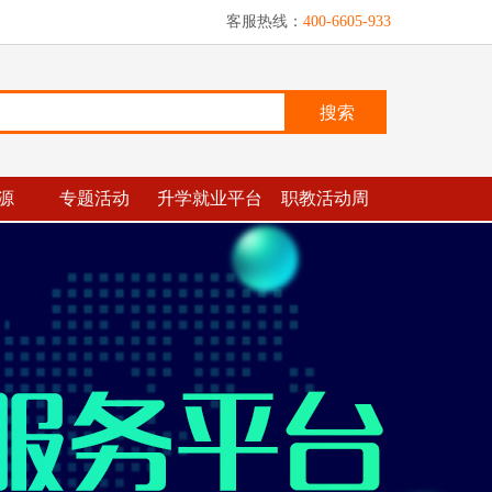
客服热线：
400-6605-933
搜索
源
专题活动
升学就业平台
职教活动周