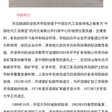
学校简介
河北能源职业技术学院坐落于中国近代工业发祥地之被誉为"中
国近代工业摇篮"的河北省唐山市行政中心区地理位置优越，交通便
利，有良好的学习条件和就业环境。学院由百年企业开滦集团公司举
办和管理，依托企业办学，具有悠久的办学历史和深厚的职业教育底
蕴。开滦举办职业技术教育可追溯到1881年开平矿务有限公司举办的
采矿煤质化验学校，是中国职业教育的源头之一，后历经山海关北洋
铁路官学堂、路矿学堂、矿务学堂、开滦工务员训练所高级护士职业
学校等重要发展时期，上述办学实体也成为目前国内许多高等院校的
前身。1952年10月，开滦煤矿钻探学校成立，为开滦煤矿技工学校和
开滦煤校的前身。1971年底开滦煤矿筹建开滦大学，1972年5月开滦
大学正式成立。
1980年10月，开滦大学经省政府批准、1982年8月教育部备案，
改称为开滦矿务局职工大学，成为面向全国煤炭系统招生的职工高等